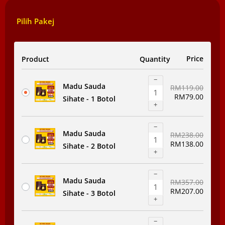
Pilih Pakej
Product
Quantity
Price
−
Madu Sauda
RM
119.00
RM
79.00
Sihate - 1 Botol
+
−
Madu Sauda
RM
238.00
RM
138.00
Sihate - 2 Botol
+
−
Madu Sauda
RM
357.00
RM
207.00
Sihate - 3 Botol
+
−