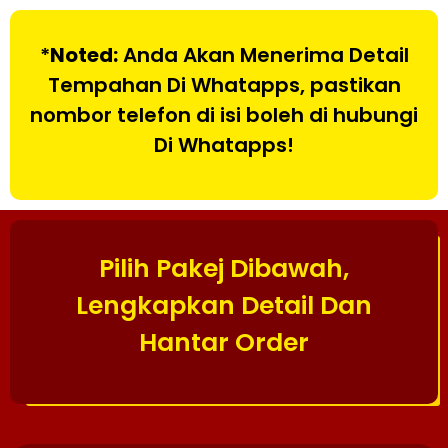
*
Noted:
Anda Akan Menerima Detail
Tempahan Di Whatapps, pastikan
nombor telefon di isi boleh di hubungi
Di Whatapps!
Pilih Pakej Dibawah,
Lengkapkan Detail Dan
Hantar Order