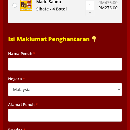
Madu Sauda
RM
476.00
RM
276.00
Sihate - 4 Botol
+
Isi Maklumat Penghantaran
Nama Penuh
*
Negara
*
Alamat Penuh
*
Bandar
*