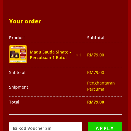
Your order
Product
Subtotal
Madu Sauda Sihate -
RM
79.00
× 1
Percubaan 1 Botol
Subtotal
RM
79.00
Penghantaran
Shipment
Percuma
Total
RM
79.00
APPLY